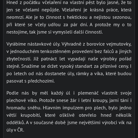
Hned z počátku včelaření na vlastní pěst bylo jasné, že to
jen se včelami nepůjde. Včelaření je krásná práce, která
neomrzí. Ale je to činnost s hektickou a nejistou sezonou,
při které se včely udřou za pár dní. A protože my o to
nestojíme, tak jsme si vymysleli další činnosti.
Vyrábíme nástavkové úly. Výhradně z borovice vejmutovky,
v jednoduchém tenkostěnném provedení bez falců a jiných
zbytečností. Již patnáct let vypadají naše výrobky pořád
stejně. Snažíme se držet vysoký standart za příznivé ceny. I
po letech od nás dostanete úly, rámky a víka, které budou
pasovat s předchozími.
Podle nás by měl každý úl i plemenáč vlastnit svoje
plechové víko. Protože snese žár i letní kroupy, jarní tání i
hromadu sněhu. Hlavním impulzem pro plech, bylo jedno
větší krupobití, které ošklivě otevřelo hned několik
oddělků. A v současné době jsme největšími výrobci vík na
úly v ČR.