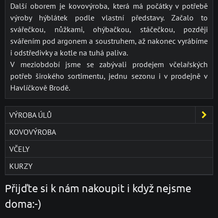
Další oborem je kovovýroba, která má počátky v potřebě
výroby hýblátek podle vlastní představy. Začalo to
svářečkou, nůžkami, ohýbačkou, stáčečkou, později
svářením pod argonem a soustruhem, až nakonec vyrábíme
i odstředivky a kotle na tuhá paliva.
V meziobdobí jsme se zabývali prodejem včelařských
potřeb širokého sortimentu, jednu sezonu i v prodejně v
Havlíčkově Brodě.
VÝROBA ÚLŮ
KOVOVÝROBA
VČELY
KURZY
Přijďte si k nám nakoupit i když nejsme
doma:-)