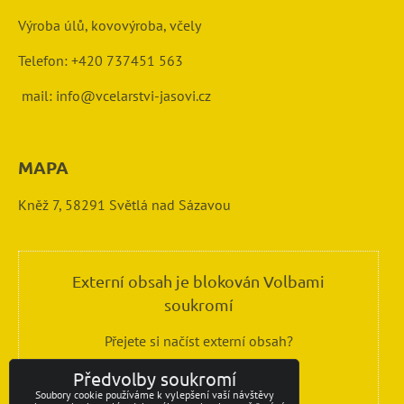
Výroba úlů, kovovýroba, včely
Telefon: +420 737451 563
mail: info@vcelarstvi-jasovi.cz
MAPA
Kněž 7, 58291 Světlá nad Sázavou
Externí obsah je blokován Volbami
soukromí
Přejete si načíst externí obsah?
Předvolby soukromí
Povolit jednou
Soubory cookie používáme k vylepšení vaší návštěvy