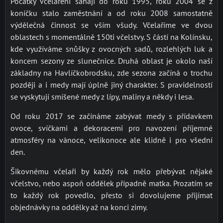
Počátky včelaření sahají do roku 1995, roku 2004 se z
koníčku stalo zaměstnání a od roku 2008 samostatně
výdělečná činnost se vším všudy. Včelaříme ve dvou
oblastech s momentálně 150ti včelstvy. S částí na Kolínsku,
kde využíváme snůšky z ovocných sadů, rozlehlých luk a
koncem sezony ze slunečnice. Druhá oblast je okolo naší
základny na Havlíčkobrodsku, zde sezona začíná o trochu
později a i medy mají úplně jiný charakter. S pravidelností
se vyskytují smíšené medy z lípy, maliny a někdy i lesa.
Od roku 2017 se začínáme zabývat medy s přídavkem
ovoce, svíčkami a dekoracemi pro navození příjemné
atmosféry na vánoce, velikonoce ale klidně i pro všední
den.
Šikovnému včelaři by každý rok mělo přebývat nějaké
včelstvo, nebo aspoň oddělek případně matka. Prozatím se
to každý rok povedlo, přesto si dovolujeme přijímat
objednávky na oddělky až na konci zimy.