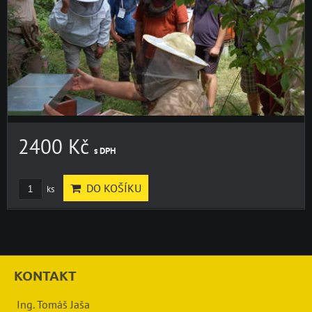
2400 Kč
s DPH
DO KOŠÍKU
ks
KONTAKT
Ing. Tomáš Jaša