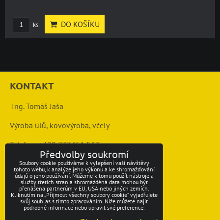
DO KOŠÍKU
ks
KONTAKT
Ing. Tomáš Jaša
Výroba úlů, kovovýroba, včely
Telefon: +420 737451 563
Předvolby soukromí
mail: info@vcelarstvi-jasovi.cz
Soubory cookie používáme k vylepšení vaší návštěvy
tohoto webu, k analýze jeho výkonu a ke shromažďování
údajů o jeho používání. Můžeme k tomu použít nástroje a
služby třetích stran a shromážděná data mohou být
přenášena partnerům v EU, USA nebo jiných zemích.
Kliknutím na „Přijmout všechny soubory cookie“ vyjadřujete
MAPA
svůj souhlas s tímto zpracováním. Níže můžete najít
podrobné informace nebo upravit své preference.