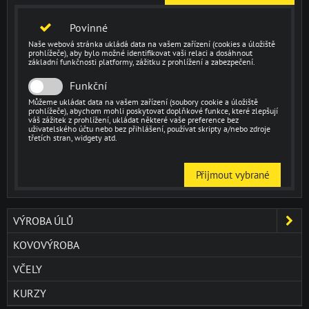
Povinné
Naše webová stránka ukládá data na vašem zařízení (cookies a úložiště
prohlížeče), aby bylo možné identifikovat vaši relaci a dosáhnout
základní funkčnosti platformy, zážitku z prohlížení a zabezpečení.
Funkční
Můžeme ukládat data na vašem zařízení (soubory cookie a úložiště
prohlížeče), abychom mohli poskytovat doplňkové funkce, které zlepšují
váš zážitek z prohlížení, ukládat některé vaše preference bez
uživatelského účtu nebo bez přihlášení, používat skripty a/nebo zdroje
třetích stran, widgety atd.
Přijmout vybrané
VÝROBA ÚLŮ
KOVOVÝROBA
VČELY
KURZY