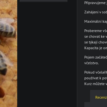
Připravujeme j
Zahájení v so
Maximální kap
Probereme vše
se chovat ke 
se týkají chov
Kapacita je o
Pojem začáteč
včelstvo.
Pokud včelařít
používat k po
Kurz můžete v
Recenz