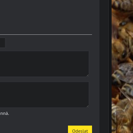
inná.
Odeslat