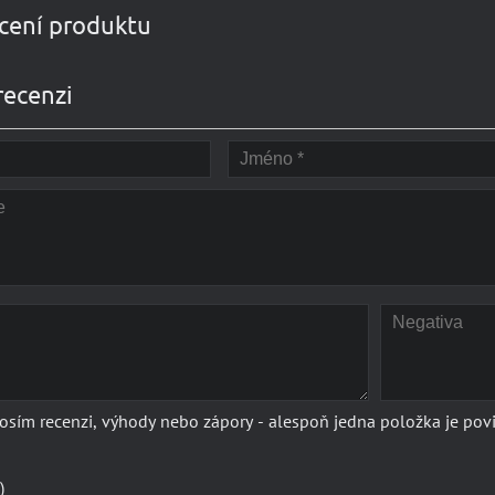
ení produktu
recenzi
rosím recenzi, výhody nebo zápory - alespoň jedna položka je pov
)