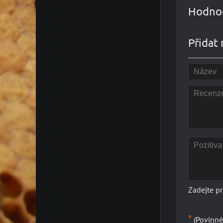
Hodnoc
Přidat 
Zadejte p
*
(Povinné