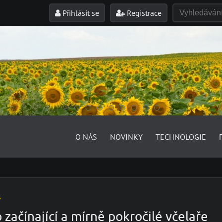
Přihlásit se
Registrace
O NÁS
NOVINKY
TECHNOLOGIE
y
 začínající a mírně pokročilé včelaře