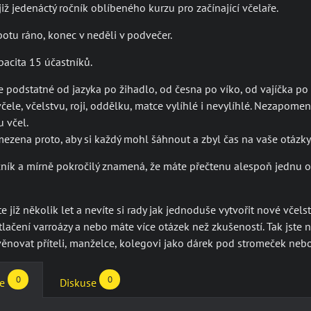
iž jedenáctý ročník oblíbeného kurzu pro začínající včelaře.
botu ráno, konec v neděli v podvečer.
acita 15 účastníků.
 podstatné od jazyka po žihadlo, od česna po víko, od vajíčka po 
včele, včelstvu, roji, oddělku, matce vylíhlé i nevylíhlé. Nezapom
u včel.
mezena proto, aby si každý mohl šáhnout a zbyl čas na vaše otázky
ník a mírně pokročilý znamená, že máte přečtenu alespoň jednu 
e již několik let a nevíte si rady jak jednoduše vytvořit nové včel
tlačení varroázy a nebo máte více otázek než zkušeností. Tak jste 
ěnovat příteli, manželce, kolegovi jako dárek pod stromeček nebo j
0
0
e
Diskuse