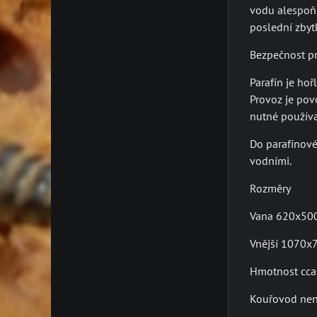
vodu alespoň 6
poslední zbyt
Bezpečnost p
Parafín je ho
Provoz je pov
nutné používa
Do parafínové
vodními.
Rozměry
Vana 620x50
Vnější 1070
Hmotnost cca
Kouřovod není