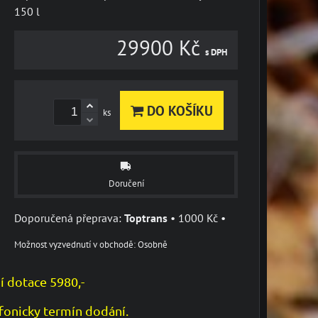
150 l
29900 Kč
s DPH
DO KOŠÍKU
ks
Doručení
Toptrans
•
1000 Kč
•
Osobně
í dotace 5980,-
fonicky termín dodání.