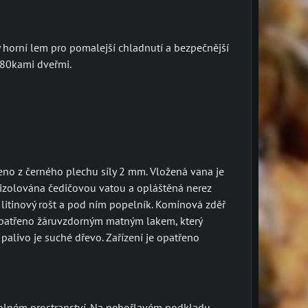
 horní lem pro pomalejší chladnutí a bezpečnější
 80kami dveřmi.
veno z černého plechu síly 2 mm. Vložená vana je
dizolována čedičovou vatou a opláštěná nerez
 litinový rošt a pod ním popelník. Komínová zděř
 opatřeno žáruvzdorným matným lakem, který
alivo je suché dřevo. Zařízení je opatřeno
 volném prostranství. Na nehořlavém podkladu