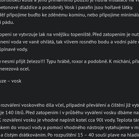
betonové dlaždice a podobně). Vosk i parafín jsou hořlavé látky.
ěř připojíme buďto ke zděnému komínu, nebo připojíme minimáln
i pádu.
topení se vytvrzuje lak na vnějšku topeniště. Před zatopením je n
není voda ve vaně ohřátá, tak vlivem rosného bodu a vodní páře 
 špinavé vody.
 nesmí přijít železo!!! Typu hrábě, roxor a podobně. K míchání, př
 nerezová ocel.
uze – vosk
 rozváření voskového díla včel, případně převáření a čištění již v
je 140 litrů. Před zatopením i v průběhu vyváření vosku dbáme n
K rozváření vosku je vhodné naplnit kotel cca 90l vody. Teplota tán
em do vroucí vody a pomocí vhodného nástroje vytahujeme v místě
 čistým drátkováním. Po rozpuštění 15 – 40 souší plave na hladin