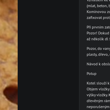
(mlat, beton, 
Komínovou zd
zafixovat prot
Při prvním za
Pozor! Dokud 
až několik dl
Pozor, do vany
plasty, dřevo,
Návod k obsl
Potup
Kotel slouží k
Objem vložky 
výšky vložky. 
dřevěným rámk
neporušeným a