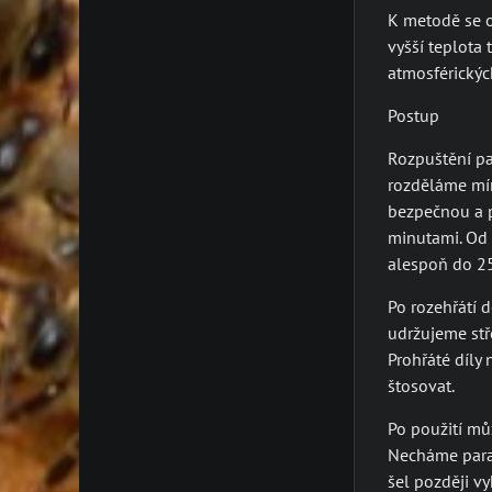
K metodě se ob
vyšší teplota 
atmosférickýc
Postup
Rozpuštění pa
rozděláme mír
bezpečnou a p
minutami. Od 
alespoň do 25
Po rozehřátí 
udržujeme stř
Prohřáté díly
štosovat.
Po použití mů
Necháme para
šel později v