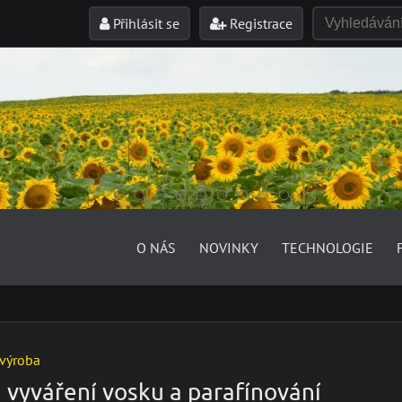
Přihlásit se
Registrace
O NÁS
NOVINKY
TECHNOLOGIE
výroba
a vyváření vosku a parafínování