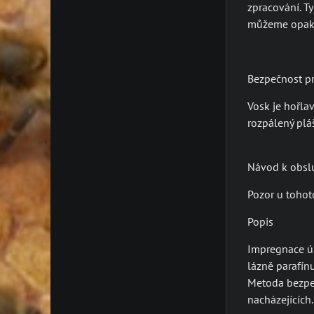
zpracování. T
můžeme opakov
Bezpečnost p
Vosk je hořlav
rozpálený plá
Návod k obslu
Pozor u tohoto
Popis
Impregnace úl
lázně parafínu
Metoda bezpeč
nacházejících