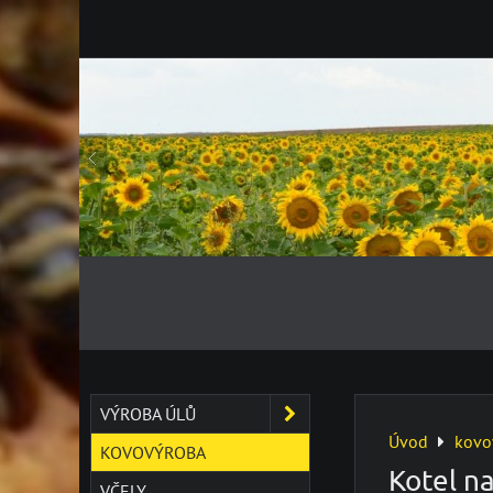
VÝROBA ÚLŮ
Úvod
kovo
KOVOVÝROBA
Kotel n
VČELY