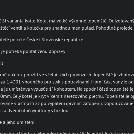
ší varianta kotle. Kotel má velké výkonné topeniště, Odizolovaný
štěcí ventil a kolečka pro snadnou manipulaci. Pohodlně projede
letě po celé České i Slovenské republice
je potřeba poptat cenu dopravy
is
árně určen k použití ve včelařských provozech. Topeniště je zhoto
zu 1.4301 vhodného pro styk s potravinami. Horní část vany je o
a je umístěnya výpusť s 1" kohoutem. Na spodní části topeniště je
mm. Celý kotel je kryt víkem z nerezového plechu. Topeniště je
ované vlastnosti až po vypálení (prvním zatopení). Doporučované p
 a dvěmi otočnými koly s brzdou.
e a jeho umístění
onstrukci kotle a jeho primárnímu použití je nutná instalace na