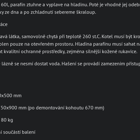
0l, parafín ztuhne a vyplave na hladinu. Poté je vhodné jej odebrat
ky ze dna a po zchladnutí sebereme škraloup.
ráce
řlavá látka, samovolně chytá při teplotě 260 st.C. Kotel musí být 
olen pouze na otevřeném prostoru. Hladina parafínu musí sahat na
t kvalitní ochranné prostředky, zejména silnější kožené rukavice.
 lázně se nesmí dostat voda. Hašení se provádí zamezením přístupu
0x500 mm
x750x900 mm (po demontování kohoutu 670 mm)
 80 kg
 součástí balení