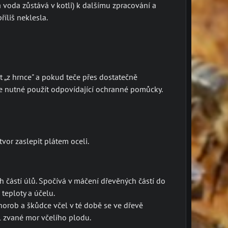
 voda zůstává v kotli) k dalšímu zpracování a
íliš neklesla.
t „z hrnce" a pokud teče přes dostatečně
je nutné použít odpovídající ochranné pomůcky.
vor zaslepit plátem oceli.
 částí úlů. Spočívá v máčení dřevěných částí do
teploty a účelu.
orob a škůdce včel v té době se ve dřevě
el zvané mor včelího plodu.