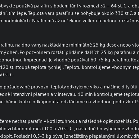
vykle používá parafín s bodem tání v rozmezí 52 – 64 st. C. a obsa
tání, tím lépe. Teplota varu parafínu se pohybuje okolo 330 st.C. a
h podmínkách. Parafín má až nečekaně velkou tepelnou roztažnos
rafínu, na dno vany naskládáme minimálně 25 kg desek nebo vlo
ný oheň. Po pozvolném roztátí přidáme dalších 25 kg parafínu a 
ohodlnou impregnaci je vhodné používat 60-75 kg parafínu. Rozpuš
120 st. stoupá teplota rychleji. Teplotu kontrolujeme vhodným te
0 st.C.
do požadované provozní teploty odkryjeme víko a máčíme díly úlů. 
edně intenzivní plamen a v intervalu 10 min kontrolujeme teplotu
 necháme krátce odkápnout a odkládáme na vhodnou podložku. Po
žeme nechat parafín v kotli ztuhnout a následně opět rozehřát. 
fín zchladnout mezi 100 a 70 st. C., následně ho vybereme vho
yklopit. Poslední 0,5-3 kg bývají znečištěny přepálenými úlomky d