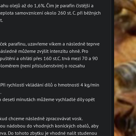
hu olejů až do 1,6%. Čím je parafín čistější a
 teplota samovznícení okolo 260 st. C. při běžných
t.
ček parafínu, uzavřeme víkem a následně teprve
následně můžeme zvýšit intenzitu ohně. Pro
tění a ohřátí přes 160 st.C. trvá mezi 70 a 90
ploměrem (není příslušenstvím) o rozsahu
Při rychlosti vkládání dílů o hmotnosti 4 kg/min
.
 deseti minutách můžeme vychladlé díly opět
Pokud chceme následně zpracovávat vosk.
dnou nádobou do vhodných konických obalů, aby
řeva. Do tohoto zbytku je vhodné nalít studenou