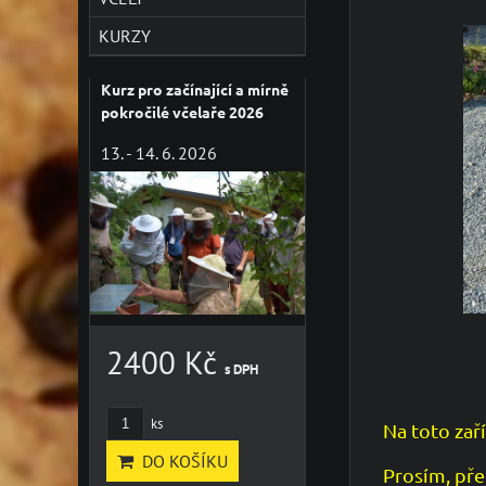
KURZY
Kurz pro začínající a mírně
pokročilé včelaře 2026
13. - 14. 6. 2026
2400 Kč
s DPH
ks
Na toto zař
DO KOŠÍKU
Prosím, pře