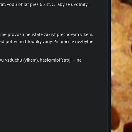
, vodu ohřát přes 65 st. C., aby se uvolnily i
kromě provozu neustále zakryt plechovým víkem.
d polovinu hloubky vany. Při práci je nezbytně
 vzduchu (víkem), hasicímipřístroji – ne