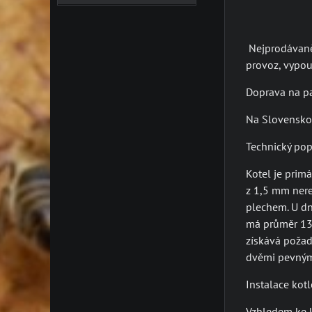
Nejprodávaněj
provoz, vypou
Doprava na pa
Na Slovensko 
Technický pop
Kotel je prim
z 1,5 mm nere
plechem. U dn
má průměr 130
získává požad
dvěmi pevnými
Instalace kotl
Vzhledem ke k