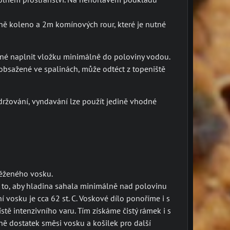
ě koleno a 2m komínových rour, které je nutné
utné naplnit vložku minimálně do poloviny vodou.
obsažené ve spalinách, může odtéct z topeniště
idržování, vyndavání lze použít jedině vhodné
ytěženého vosku.
a to, aby hladina sahala minimálně nad polovinu
í vosku je cca 62 st. C. Voskové dílo ponoříme i s
 intenzivního varu. Tím získáme čistý rámek i s
ě dostatek směsi vosku a košilek pro další