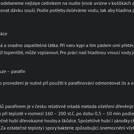
y odebereme nejlépe cedníkem na nudle (vosk uvízne v košilkách a
at dávku souší. Podle potřeby doléváme vodu, tak aby hladina př
ráce
á a snadno zapalitelná látka. Při varu kypí a tím pádem umí přetéc
šť topeniště, může vzplanout. Pro práci nad hladinou vroucí vody 
ze – parafín
 provedení je nutné při použití k parafinování odmontovat lis a ot
ů parafínem je v česku relativně mladá metoda ošetření dřevěných
 při teplotě v rozmezí 160 – 200 st.C. po dobu 0,5 – 10 min podle 
ně hubí dřevokazné houby a škůdce. Spolehlivě hubí i zárodky ch
. Za ostatečné teploty i spory bakterie způsobující onemocnění vč