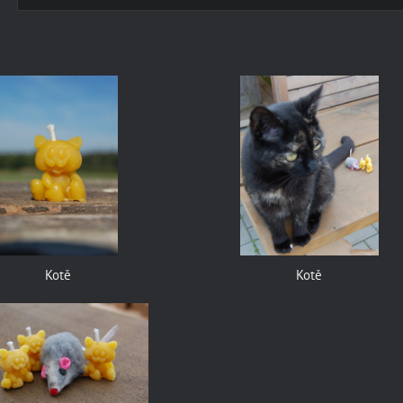
Kotě
Kotě