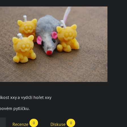
kost xxy a vydrží hořet xxy
povém pytlíčku.
0
0
Recenze
Diskuse