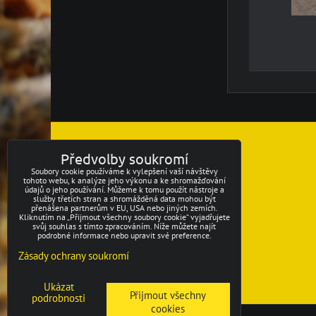
KONTAKT
Předvolby soukromí
Soubory cookie používáme k vylepšení vaší návštěvy
Ing. Tomáš Jaša
tohoto webu, k analýze jeho výkonu a ke shromažďování
údajů o jeho používání. Můžeme k tomu použít nástroje a
služby třetích stran a shromážděná data mohou být
Výroba úlů, kovovýroba, včely
přenášena partnerům v EU, USA nebo jiných zemích.
Kliknutím na „Přijmout všechny soubory cookie“ vyjadřujete
svůj souhlas s tímto zpracováním. Níže můžete najít
Telefon: +420 737451 563
podrobné informace nebo upravit své preference.
Zásady ochrany soukromí
mail: info@vcelarstvi-jasovi.cz
Ukázat
Přijmout všechny
podrobnosti
cookies