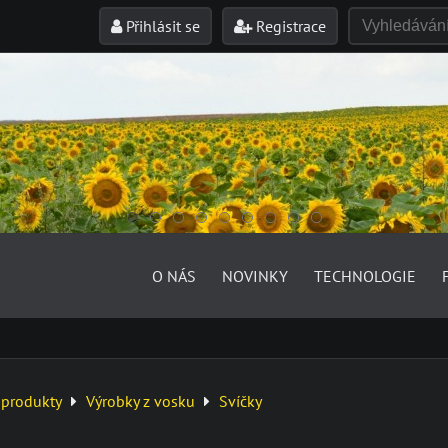
Přihlásit se
Registrace
O NÁS
NOVINKY
TECHNOLOGIE
 produkty
Výrobky z vosku
Svíčky