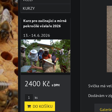
KURZY
Kurz pro začínající a mírně
pokročilé včelaře 2026
13. - 14. 6. 2026
2400 Kč
s DPH
Svíčka má veli
Dodávám v zi
ks
DO KOŠÍKU
Galerie