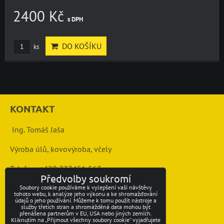
2400 Kč
s DPH
DO KOŠÍKU
ks
KONTAKT
Ing. Tomáš Jaša
Výroba úlů, kovovýroba, včely
Telefon: +420 737451 563
Předvolby soukromí
mail: info@vcelarstvi-jasovi.cz
Soubory cookie používáme k vylepšení vaší návštěvy
tohoto webu, k analýze jeho výkonu a ke shromažďování
údajů o jeho používání. Můžeme k tomu použít nástroje a
služby třetích stran a shromážděná data mohou být
přenášena partnerům v EU, USA nebo jiných zemích.
Kliknutím na „Přijmout všechny soubory cookie“ vyjadřujete