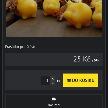
Prasátko pro štěstí
25 Kč
s DPH
DO KOŠÍKU
ks
Doručení