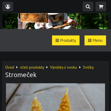
Produkty
Menu
Úvod
včelí produkty
Výrobky z vosku
Svíčky
Stromeček