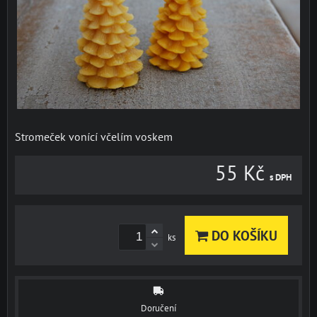
Stromeček vonící včelím voskem
55 Kč
s DPH
DO KOŠÍKU
ks
Doručení