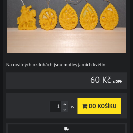
Na oválných ozdobách jsou motivy jarních květin
60 Kč
s DPH
DO KOŠÍKU
ks