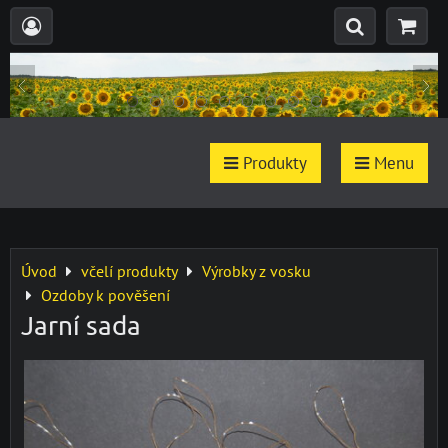
Produkty
Menu
Úvod
včelí produkty
Výrobky z vosku
Ozdoby k pověšení
Jarní sada