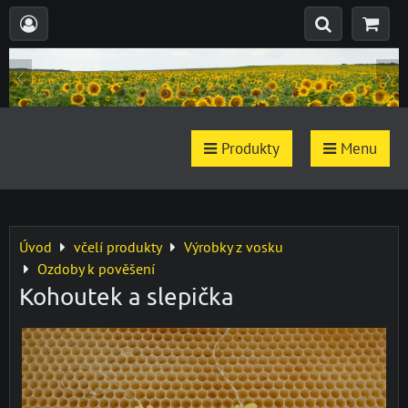
Produkty
Menu
Úvod
včelí produkty
Výrobky z vosku
Ozdoby k pověšení
Kohoutek a slepička