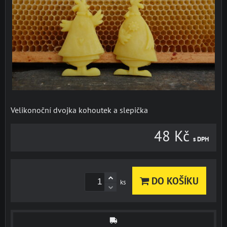
Velikonoční dvojka kohoutek a slepička
48 Kč
s DPH
DO KOŠÍKU
ks