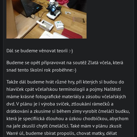
Dál se budeme věnovat teorii :-)
Budeme se opět připravovat na soutěž Zlatá včela, která
snad tento školní rok proběhne:-)
Takže dál budeme hrát různé hry, při kterých si budou do
hlaviček cpát včelařskou terminologii a pojmy. Naštěstí
máme krásné fotografické materiály a zásobu včelařských
dvd. V plánu je i výroba svíček, ztloukání rámečků a
drátkování a zkusíme si během zimy vyrobit čmeláčí budku,
která je specifiická dlouhou a úzkou chodbičkou, abychom
na jaře zkusili chytit čmeláčici. Také mám v plánu zkusit
Warré úl, budeme sbírat propolis, chovat matky, dělat