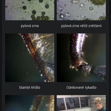
pylová zrna
pylová zrna větší zvětšení
blanité křídlo
článkované tykadlo