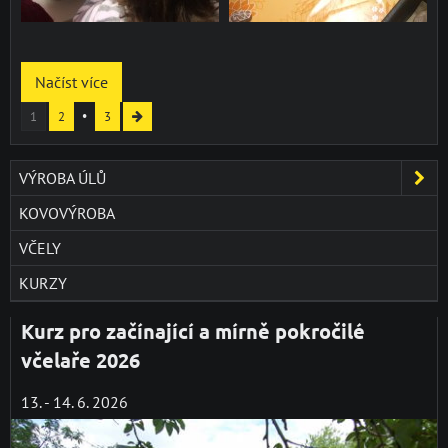
Načíst více
1
2
3
VÝROBA ÚLŮ
KOVOVÝROBA
VČELY
KURZY
Kurz pro začínající a mírně pokročilé
včelaře 2026
13. - 14. 6. 2026