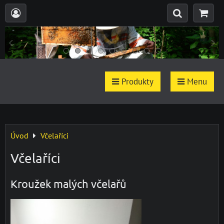
Produkty
Menu
Úvod
Včelaříci
Včelaříci
Kroužek malých včelařů