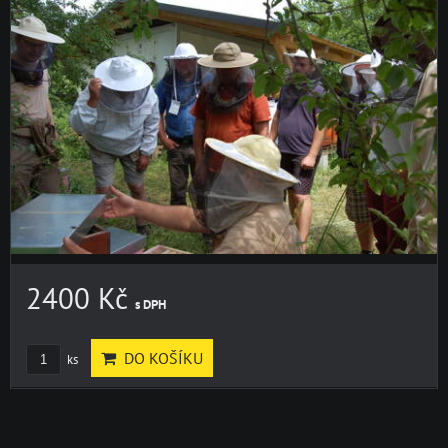
2400 Kč
s DPH
DO KOŠÍKU
ks