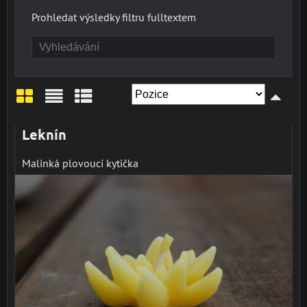
Prohledat výsledky filtru fulltextem
Mřížka
Seznam
Tabulka
Leknín
Malinká plovoucí kytička