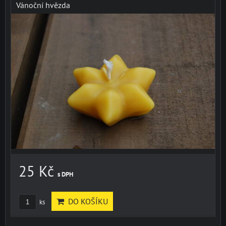
Vánoční hvězda
25 Kč
s DPH
DO KOŠÍKU
ks