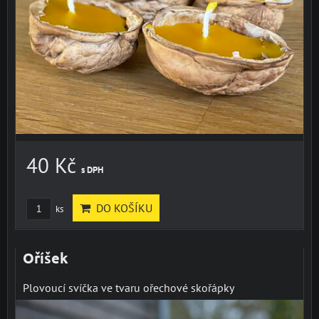
40 Kč
s DPH
DO KOŠÍKU
ks
Oříšek
Plovoucí svíčka ve tvaru ořechové skořápky