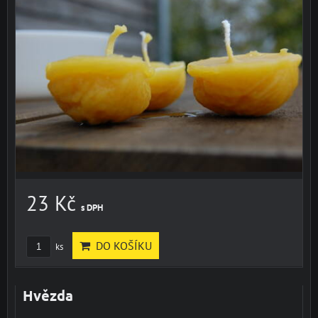
23 Kč
s DPH
DO KOŠÍKU
ks
Hvězda