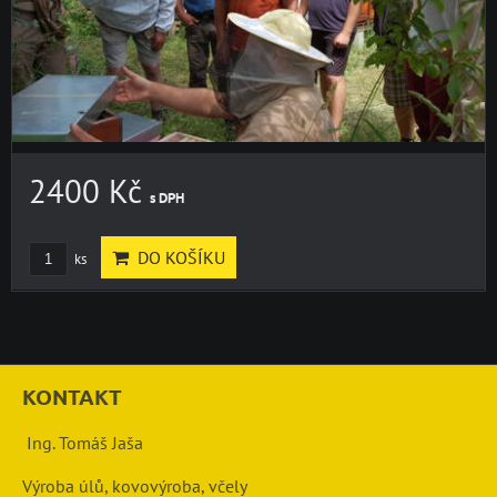
2400 Kč
s DPH
DO KOŠÍKU
ks
KONTAKT
Ing. Tomáš Jaša
Výroba úlů, kovovýroba, včely