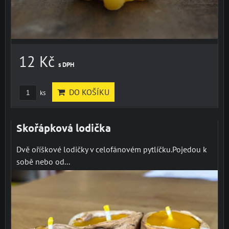
12 Kč
s DPH
DO KOŠÍKU
ks
Skořápková lodička
Dvě oříškové lodičky v celofánovém pytlíčku.Pojedou k
sobě nebo od...